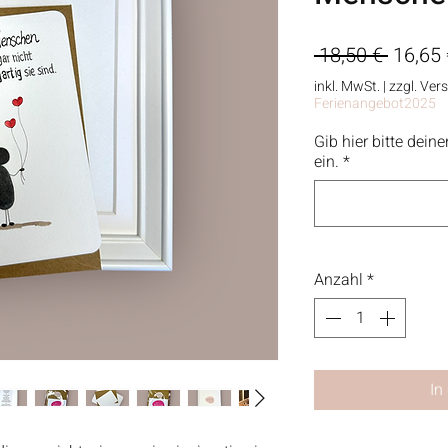
Standa
 18,50 € 
16,65 
inkl. MwSt.
|
zzgl. Ver
Ferienangebot2025
Gib hier bitte dei
ein.
*
Anzahl
*
In