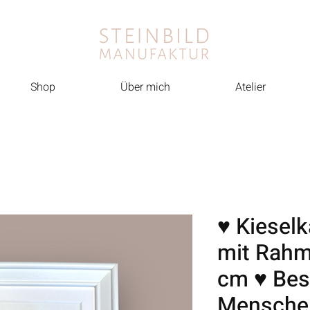
Shop
Über mich
Atelier
♥ Kieselk
mit Rahm
cm ♥ Bes
Menschen