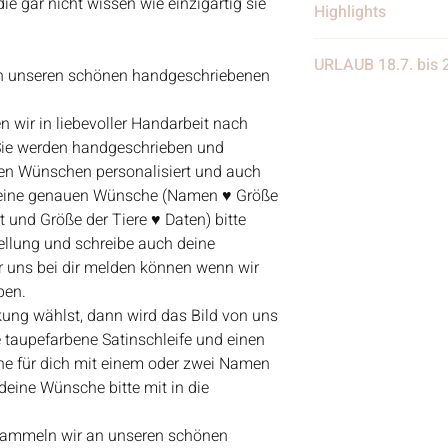
e gar nicht wissen wie einzigartig sie
Highlights
• Handgefertigt
URLAUB 18.7. bis 
• Verschickt von 
an unseren schönen handgeschriebenen
in Deutschland
Wir benötigen eine
• Materialien: Stei
n wir in liebevoller Handarbeit nach
eine Woche Urlaub
Treibgut, Schrift, 
 Sie werden handgeschrieben und
weiter eingehen, nur
Aquarellfarben
len Wünschen personalisiert und auch
nach dem Urlaub w
deine genauen Wünsche (Namen ♥ Größe
Kundenanfragen be
t und Größe der Tiere ♥ Daten) bitte
werden wir anfange
tellung und schreibe auch deine
Bestelleingang abz
 uns bei dir melden können wenn wir
Vielen Dank für eue
ben.
Lieben Gruß
ng wählst, dann wird das Bild von uns
Bianca
e taupefarbene Satinschleife und einen
e für dich mit einem oder zwei Namen
 deine Wünsche bitte mit in die
 sammeln wir an unseren schönen