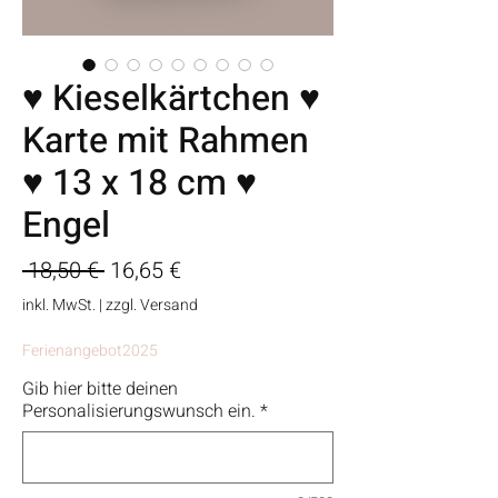
♥ Kieselkärtchen ♥
Karte mit Rahmen
♥ 13 x 18 cm ♥
Engel
Standardpreis
Sale-
 18,50 € 
16,65 €
Preis
inkl. MwSt.
|
zzgl. Versand
Ferienangebot2025
Gib hier bitte deinen
Personalisierungswunsch ein.
*