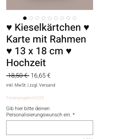
♥ Kieselkärtchen ♥
Karte mit Rahmen
♥ 13 x 18 cm ♥
Hochzeit
Standardpreis
Sale-
 18,50 € 
16,65 €
Preis
inkl. MwSt.
|
zzgl. Versand
Ferienangebot2025
Gib hier bitte deinen
Personalisierungswunsch ein.
*