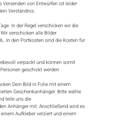
Aquarellfarben
nach dem Urlaub w
s Versenden von Entwürfen ist leider
Kundenanfragen be
dein Verständnis.
werden wir anfange
Bestelleingang abz
 Tage. In der Regel verschicken wir die
Vielen Dank für eue
Wir verschicken alle Bilder
Lieben Gruß
HL. In den Portkosten sind die Kosten für
Bianca
liebevoll verpackt und können somit
 Personen geschickt werden.
ken Dein Bild in Folie mit einem
ierten Geschenkanhänger. Bitte wähle
d teile uns die
den Anhänger mit. Anschließend wird es
 einem Aufkleber verziert und einem