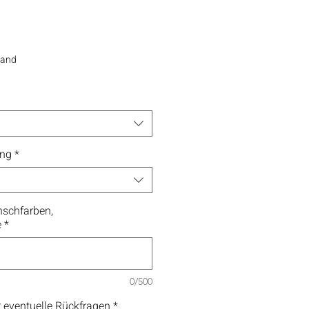
sand
ung
*
schfarben,
e
*
0/500
 eventuelle Rückfragen
*