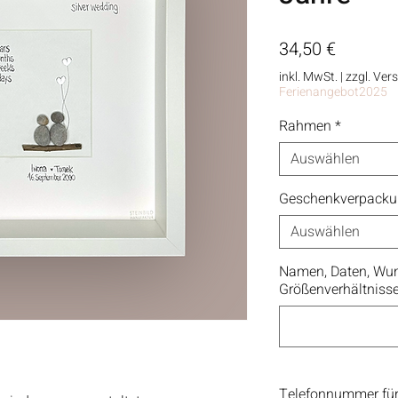
Preis
34,50 €
inkl. MwSt.
|
zzgl. Ver
Ferienangebot2025
Rahmen
*
Auswählen
Geschenkverpack
Auswählen
Namen, Daten, Wun
Größenverhältniss
Telefonnummer für