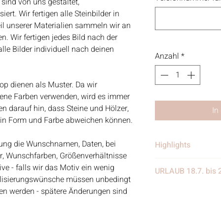
 sind von uns gestaltet,
rt. Wir fertigen alle Steinbilder in
eil unserer Materialien sammeln wir an
. Wir fertigen jedes Bild nach der
le Bilder individuell nach deinen
Anzahl
*
op dienen als Muster. Da wir
dene Farben verwenden, wird es immer
 darauf hin, dass Steine und Hölzer,
In
e in Form und Farbe abweichen können.
ellung die Wunschnamen, Daten, bei
Highlights
er, Wunschfarben, Größenverhältnisse
• Handgefertigt
e - falls wir das Motiv ein wenig
URLAUB 18.7. bis 
• Verschickt von 
alisierungswünsche müssen unbedingt
in Deutschland
Wir benötigen eine
eben werden - spätere Änderungen sind
• Materialien: Stei
eine Woche Urlaub
Treibgut, Schrift, 
weiter eingehen, nur