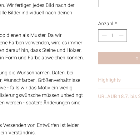
. Wir fertigen jedes Bild nach der
le Bilder individuell nach deinen
Anzahl
*
op dienen als Muster. Da wir
dene Farben verwenden, wird es immer
 darauf hin, dass Steine und Hölzer,
e in Form und Farbe abweichen können.
In
ellung die Wunschnamen, Daten, bei
Highlights
er, Wunschfarben, Größenverhältnisse
e - falls wir das Motiv ein wenig
• Handgefertigt
alisierungswünsche müssen unbedingt
URLAUB 18.7. bis 
• Verschickt von 
eben werden - spätere Änderungen sind
in Deutschland
Wir benötigen eine
• Materialien: Stei
eine Woche Urlaub
Treibgut, Schrift, 
weiter eingehen, nur
s Versenden von Entwürfen ist leider
Aquarellfarben
nach dem Urlaub w
dein Verständnis.
Kundenanfragen be