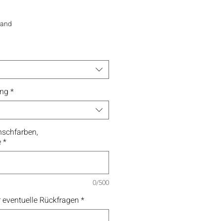
sand
ung
*
schfarben,
e
*
0/500
 eventuelle Rückfragen
*