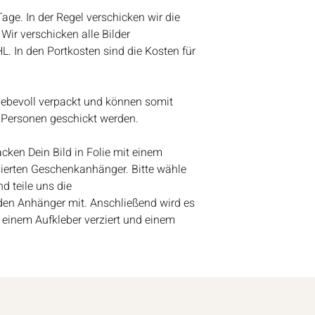
werden wir anfange
 Tage. In der Regel verschicken wir die
Bestelleingang abz
Wir verschicken alle Bilder
Vielen Dank für eue
HL. In den Portkosten sind die Kosten für
Lieben Gruß
Bianca
liebevoll verpackt und können somit
 Personen geschickt werden.
ken Dein Bild in Folie mit einem
ierten Geschenkanhänger. Bitte wähle
d teile uns die
den Anhänger mit. Anschließend wird es
 einem Aufkleber verziert und einem