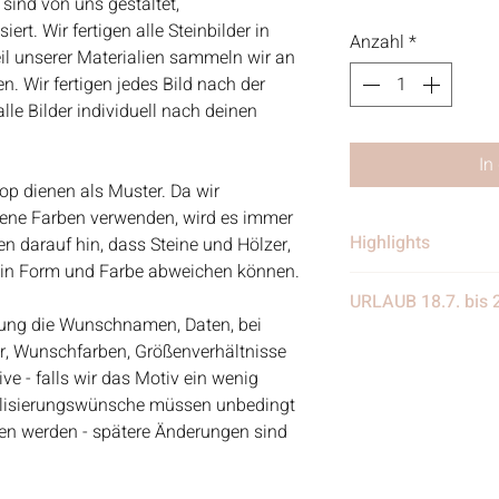
 sind von uns gestaltet,
rt. Wir fertigen alle Steinbilder in
Anzahl
*
eil unserer Materialien sammeln wir an
. Wir fertigen jedes Bild nach der
le Bilder individuell nach deinen
In
op dienen als Muster. Da wir
dene Farben verwenden, wird es immer
Highlights
 darauf hin, dass Steine und Hölzer,
e in Form und Farbe abweichen können.
• Handgefertigt
URLAUB 18.7. bis 
• Verschickt von 
ellung die Wunschnamen, Daten, bei
in Deutschland
Wir benötigen eine
er, Wunschfarben, Größenverhältnisse
• Materialien: Stei
eine Woche Urlaub
e - falls wir das Motiv ein wenig
Treibgut, Schrift, 
weiter eingehen, nur
alisierungswünsche müssen unbedingt
Aquarellfarben
nach dem Urlaub w
eben werden - spätere Änderungen sind
Kundenanfragen be
werden wir anfange