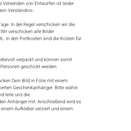
Bestelleingang abz
s Versenden von Entwürfen ist leider
Vielen Dank für eue
dein Verständnis.
Lieben Gruß
Bianca
 Tage. In der Regel verschicken wir die
Wir verschicken alle Bilder
HL. In den Portkosten sind die Kosten für
liebevoll verpackt und können somit
 Personen geschickt werden.
ken Dein Bild in Folie mit einem
ierten Geschenkanhänger. Bitte wähle
d teile uns die
den Anhänger mit. Anschließend wird es
 einem Aufkleber verziert und einem