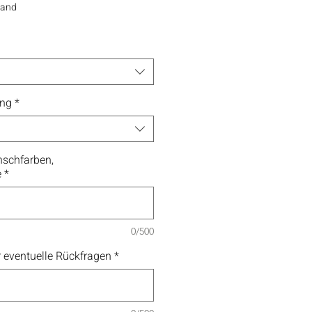
sand
ung
*
schfarben,
e
*
0/500
 eventuelle Rückfragen
*