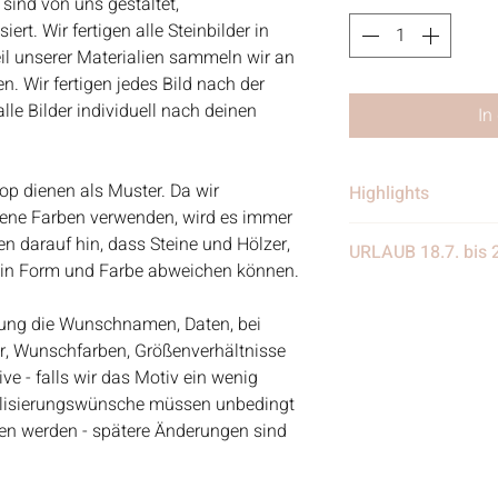
 sind von uns gestaltet,
rt. Wir fertigen alle Steinbilder in
eil unserer Materialien sammeln wir an
. Wir fertigen jedes Bild nach der
le Bilder individuell nach deinen
In
op dienen als Muster. Da wir
Highlights
dene Farben verwenden, wird es immer
• Handgefertigt
 darauf hin, dass Steine und Hölzer,
URLAUB 18.7. bis 
• Verschickt von 
e in Form und Farbe abweichen können.
in Deutschland
Wir benötigen eine
• Materialien: Stei
eine Woche Urlaub
ellung die Wunschnamen, Daten, bei
Treibgut, Schrift, 
weiter eingehen, nur
er, Wunschfarben, Größenverhältnisse
Aquarellfarben
nach dem Urlaub w
e - falls wir das Motiv ein wenig
Kundenanfragen be
alisierungswünsche müssen unbedingt
werden wir anfange
eben werden - spätere Änderungen sind
Bestelleingang abz
Vielen Dank für eue