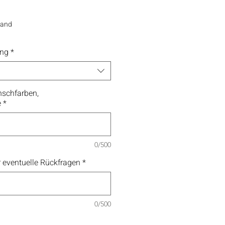
sand
ung
*
schfarben,
e
*
0/500
 eventuelle Rückfragen
*
0/500