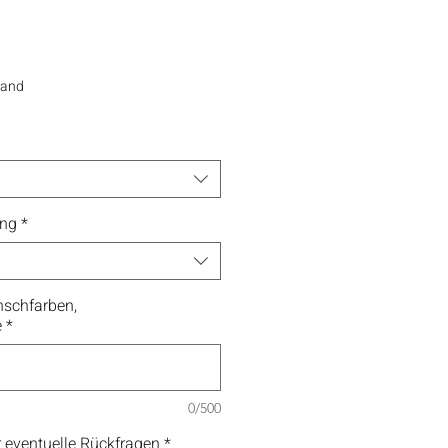
sand
ung
*
schfarben,
e
*
0/500
 eventuelle Rückfragen
*