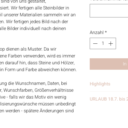
 sind von uns gestaltet,
rt. Wir fertigen alle Steinbilder in
eil unserer Materialien sammeln wir an
. Wir fertigen jedes Bild nach der
le Bilder individuell nach deinen
Anzahl
*
op dienen als Muster. Da wir
dene Farben verwenden, wird es immer
 darauf hin, dass Steine und Hölzer,
In
e in Form und Farbe abweichen können.
ellung die Wunschnamen, Daten, bei
Highlights
er, Wunschfarben, Größenverhältnisse
• Handgefertigt
e - falls wir das Motiv ein wenig
URLAUB 18.7. bis 
• Verschickt von 
alisierungswünsche müssen unbedingt
in Deutschland
Wir benötigen eine
eben werden - spätere Änderungen sind
• Materialien: Stei
eine Woche Urlaub
Treibgut, Schrift, 
weiter eingehen, nur