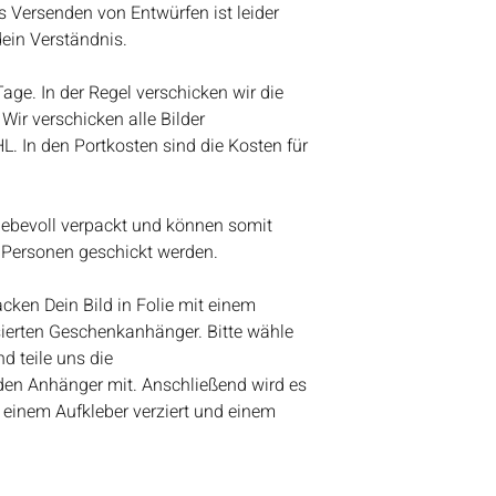
Aquarellfarben
nach dem Urlaub w
s Versenden von Entwürfen ist leider
Kundenanfragen be
dein Verständnis.
werden wir anfange
Bestelleingang abz
 Tage. In der Regel verschicken wir die
Vielen Dank für eue
Wir verschicken alle Bilder
Lieben Gruß
HL. In den Portkosten sind die Kosten für
Bianca
liebevoll verpackt und können somit
 Personen geschickt werden.
ken Dein Bild in Folie mit einem
ierten Geschenkanhänger. Bitte wähle
d teile uns die
den Anhänger mit. Anschließend wird es
 einem Aufkleber verziert und einem