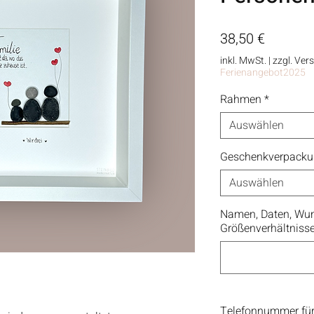
Preis
38,50 €
inkl. MwSt.
|
zzgl. Ver
Ferienangebot2025
Rahmen
*
Auswählen
Geschenkverpack
Auswählen
Namen, Daten, Wun
Größenverhältniss
Telefonnummer für