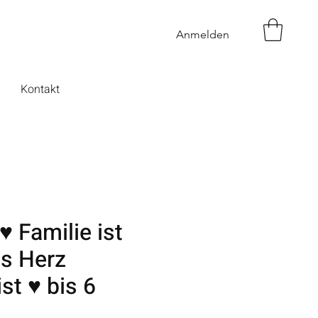
Anmelden
Kontakt
♥ Familie ist
as Herz
st ♥ bis 6
n