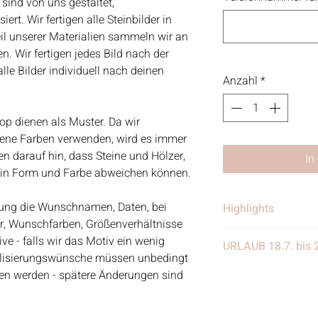
 sind von uns gestaltet,
rt. Wir fertigen alle Steinbilder in
eil unserer Materialien sammeln wir an
. Wir fertigen jedes Bild nach der
le Bilder individuell nach deinen
Anzahl
*
op dienen als Muster. Da wir
dene Farben verwenden, wird es immer
 darauf hin, dass Steine und Hölzer,
In
e in Form und Farbe abweichen können.
ellung die Wunschnamen, Daten, bei
Highlights
er, Wunschfarben, Größenverhältnisse
• Handgefertigt
e - falls wir das Motiv ein wenig
URLAUB 18.7. bis 
• Verschickt von 
alisierungswünsche müssen unbedingt
in Deutschland
Wir benötigen eine
eben werden - spätere Änderungen sind
• Materialien: Stei
eine Woche Urlaub
Treibgut, Schrift, 
weiter eingehen, nur