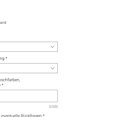
sand
ung
*
schfarben,
e
*
0/500
 eventuelle Rückfragen
*