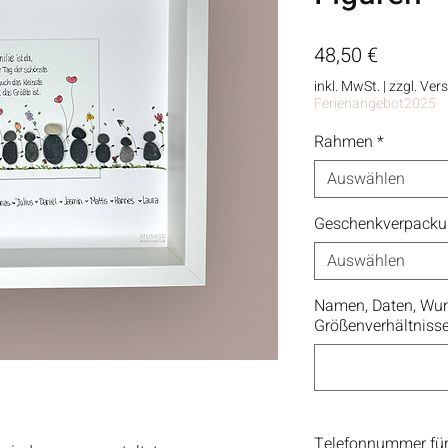
Preis
48,50 €
inkl. MwSt.
|
zzgl. Ver
Ferienangebot2025
Rahmen
*
Auswählen
Geschenkverpack
Auswählen
Namen, Daten, Wun
Größenverhältniss
Telefonnummer für