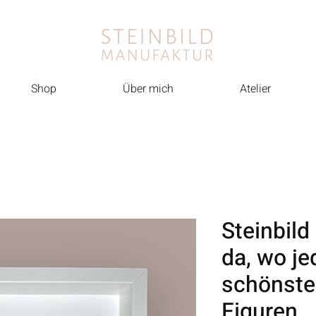
Shop
Über mich
Atelier
Steinbild 
da, wo je
schönste i
Figuren