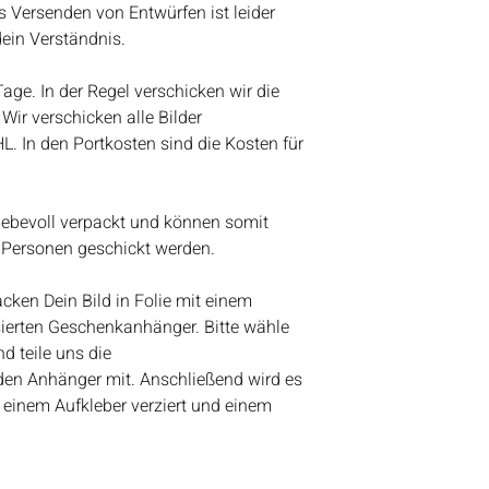
Aquarellfarben
nach dem Urlaub w
s Versenden von Entwürfen ist leider
Kundenanfragen be
dein Verständnis.
werden wir anfange
Bestelleingang abz
 Tage. In der Regel verschicken wir die
Vielen Dank für eue
Wir verschicken alle Bilder
Lieben Gruß
HL. In den Portkosten sind die Kosten für
Bianca
liebevoll verpackt und können somit
 Personen geschickt werden.
ken Dein Bild in Folie mit einem
ierten Geschenkanhänger. Bitte wähle
d teile uns die
den Anhänger mit. Anschließend wird es
 einem Aufkleber verziert und einem