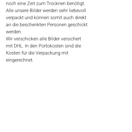
noch eine Zeit zum Trocknen benötigt.
Alle unsere Bilder werden sehr liebevoll
verpackt und können somit auch direkt
an die beschenkten Personen geschickt
werden.
Wir verschicken alle Bilder versichert
mit DHL. In den Portokosten sind die
Kosten für die Verpackung mit
eingerechnet.
Bei Fragen kannst du uns auch gerne
telefonisch erreichen.
Bianca Ludewig ♥ 0162-1010989
Highlights
• Handgefertigt
URLAUB 18.7. bis 27.7.26
• Verschickt von einem
Kleinunternehmen in Deutschland
Wir benötigen eine kleine Auszeit und