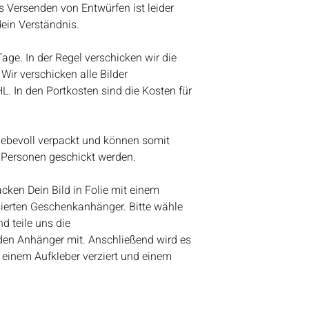
s Versenden von Entwürfen ist leider
werden wir anfange
dein Verständnis.
Bestelleingang abz
Vielen Dank für eue
 Tage. In der Regel verschicken wir die
Lieben Gruß
Wir verschicken alle Bilder
Bianca
HL. In den Portkosten sind die Kosten für
liebevoll verpackt und können somit
 Personen geschickt werden.
ken Dein Bild in Folie mit einem
ierten Geschenkanhänger. Bitte wähle
d teile uns die
den Anhänger mit. Anschließend wird es
 einem Aufkleber verziert und einem