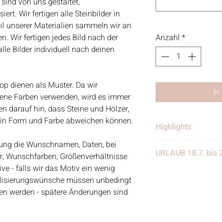
 sind von uns gestaltet,
rt. Wir fertigen alle Steinbilder in
eil unserer Materialien sammeln wir an
. Wir fertigen jedes Bild nach der
Anzahl
*
le Bilder individuell nach deinen
op dienen als Muster. Da wir
In
dene Farben verwenden, wird es immer
 darauf hin, dass Steine und Hölzer,
e in Form und Farbe abweichen können.
Highlights
ellung die Wunschnamen, Daten, bei
• Handgefertigt
URLAUB 18.7. bis 
er, Wunschfarben, Größenverhältnisse
• Verschickt von 
e - falls wir das Motiv ein wenig
in Deutschland
Wir benötigen eine
alisierungswünsche müssen unbedingt
• Materialien: Stei
eine Woche Urlaub
eben werden - spätere Änderungen sind
Treibgut, Schrift, 
weiter eingehen, nur
Aquarellfarben
nach dem Urlaub w
Kundenanfragen be