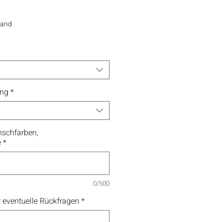
sand
ung
*
schfarben,
e
*
0/500
 eventuelle Rückfragen
*