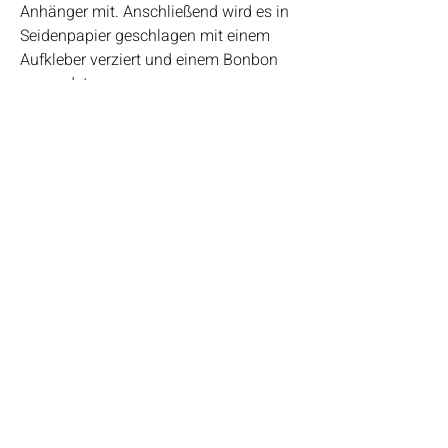
Anhänger mit. Anschließend wird es in
Seidenpapier geschlagen mit einem
Aufkleber verziert und einem Bonbon
versendet.
Highlights
• Handgefertigt
URLAUB 18.7. bis 27.7.26
• Verschickt von einem
Kleinunternehmen in Deutschland
Wir benötigen eine kleine Auszeit und
• Materialien: Steine, Rahmen, Holz,
machen eine Woche Urlaub. Die
Strandgut, Treibgut, Schrift, Stempel,
Bestellungen können weiter eingehen,
Papier, Bilderrahmen, Aquarellfarben
nur fertigen wir die Bilder erst nach dem
Urlaub wieder und werden auch keine
Kundenanfragen beantworten. Ab dem
28.7. werden wir anfangen die Bilder
nach Bestelleingang abzuarbeiten.
Start
Vielen Dank für euer Verständnis.