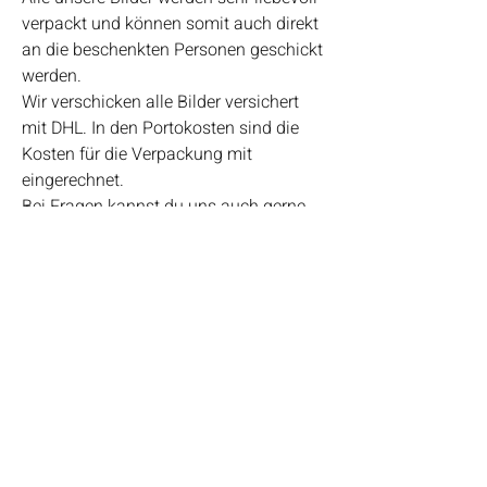
verpackt und können somit auch direkt
an die beschenkten Personen geschickt
werden.
Wir verschicken alle Bilder versichert
mit DHL. In den Portokosten sind die
Kosten für die Verpackung mit
eingerechnet.
Bei Fragen kannst du uns auch gerne
telefonisch erreichen.
Bianca Ludewig ♥ 0162-1010989
Highlights
• Handgefertigt
URLAUB 18.7. bis 27.7.26
• Verschickt von einem
Kleinunternehmen in Deutschland
Wir benötigen eine kleine Auszeit und
• Materialien: Steine, Rahmen, Holz,
machen eine Woche Urlaub. Die
Strandgut, Treibgut, Schrift, Stempel,
Bestellungen können weiter eingehen,