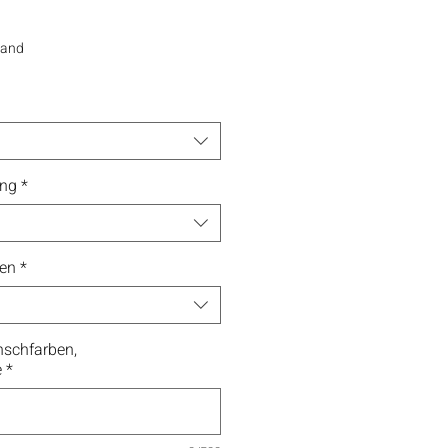
sand
ung
*
men
*
schfarben,
e
*