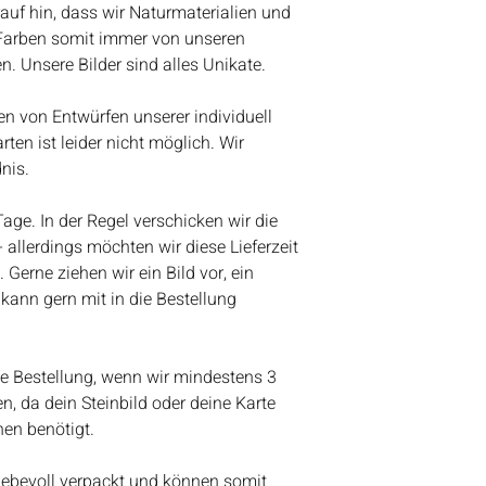
• Materialien: Stei
eine Woche Urlaub
auf hin, dass wir Naturmaterialien und
Treibgut, Schrift, 
weiter eingehen, nur
 Farben somit immer von unseren
Aquarellfarben
nach dem Urlaub w
. Unsere Bilder sind alles Unikate.
Kundenanfragen be
werden wir anfange
n von Entwürfen unserer individuell
Bestelleingang abz
rten ist leider nicht möglich. Wir
Vielen Dank für eue
nis.
Lieben Gruß
Bianca
 Tage. In der Regel verschicken wir die
 allerdings möchten wir diese Lieferzeit
 Gerne ziehen wir ein Bild vor, ein
ann gern mit in die Bestellung
ine Bestellung, wenn wir mindestens 3
n, da dein Steinbild oder deine Karte
en benötigt.
liebevoll verpackt und können somit