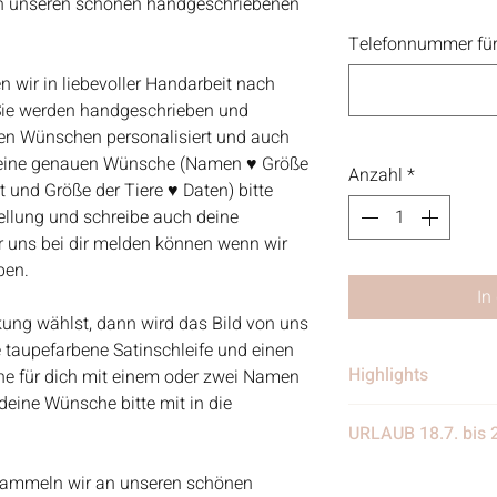
an unseren schönen handgeschriebenen
Telefonnummer für
n wir in liebevoller Handarbeit nach
 Sie werden handgeschrieben und
len Wünschen personalisiert und auch
deine genauen Wünsche (Namen ♥ Größe
Anzahl
*
t und Größe der Tiere ♥ Daten) bitte
tellung und schreibe auch deine
 uns bei dir melden können wenn wir
ben.
In
ng wählst, dann wird das Bild von uns
e taupefarbene Satinschleife und einen
Highlights
e für dich mit einem oder zwei Namen
 deine Wünsche bitte mit in die
• Handgefertigt
URLAUB 18.7. bis 
• Verschickt von 
in Deutschland
Wir benötigen eine
 sammeln wir an unseren schönen