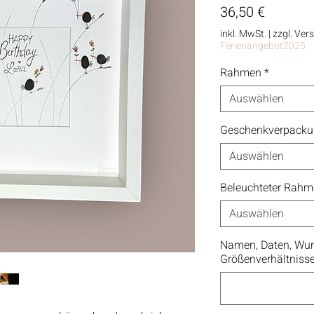
Preis
36,50 €
inkl. MwSt.
|
zzgl. Ver
Ferienangebot2025
Rahmen
*
Auswählen
Geschenkverpack
Auswählen
Beleuchteter Rah
Auswählen
Namen, Daten, Wun
Größenverhältniss