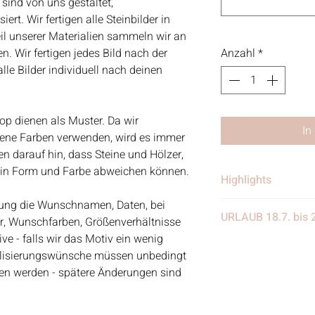
 sind von uns gestaltet,
rt. Wir fertigen alle Steinbilder in
eil unserer Materialien sammeln wir an
. Wir fertigen jedes Bild nach der
Anzahl
*
le Bilder individuell nach deinen
op dienen als Muster. Da wir
In
dene Farben verwenden, wird es immer
 darauf hin, dass Steine und Hölzer,
e in Form und Farbe abweichen können.
Highlights
ellung die Wunschnamen, Daten, bei
• Handgefertigt
URLAUB 18.7. bis 
er, Wunschfarben, Größenverhältnisse
• Verschickt von 
e - falls wir das Motiv ein wenig
in Deutschland
Wir benötigen eine
alisierungswünsche müssen unbedingt
• Materialien: Stei
eine Woche Urlaub
eben werden - spätere Änderungen sind
Treibgut, Schrift, 
weiter eingehen, nur
Aquarellfarben
nach dem Urlaub w
Kundenanfragen be