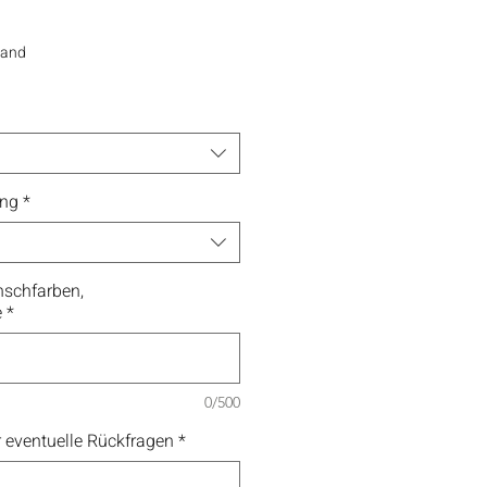
sand
ung
*
schfarben,
e
*
0/500
 eventuelle Rückfragen
*