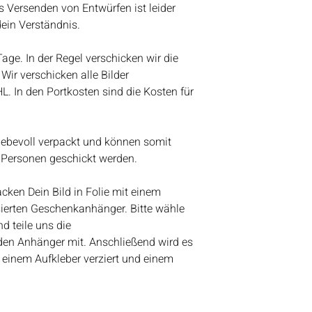
s Versenden von Entwürfen ist leider
werden wir anfange
dein Verständnis.
Bestelleingang abz
Vielen Dank für eue
 Tage. In der Regel verschicken wir die
Lieben Gruß
Wir verschicken alle Bilder
Bianca
HL. In den Portkosten sind die Kosten für
liebevoll verpackt und können somit
 Personen geschickt werden.
ken Dein Bild in Folie mit einem
ierten Geschenkanhänger. Bitte wähle
d teile uns die
den Anhänger mit. Anschließend wird es
 einem Aufkleber verziert und einem