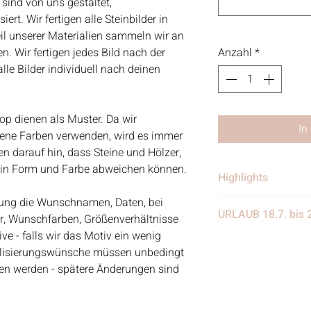
 sind von uns gestaltet,
rt. Wir fertigen alle Steinbilder in
eil unserer Materialien sammeln wir an
. Wir fertigen jedes Bild nach der
Anzahl
*
le Bilder individuell nach deinen
op dienen als Muster. Da wir
In
dene Farben verwenden, wird es immer
 darauf hin, dass Steine und Hölzer,
e in Form und Farbe abweichen können.
Highlights
ellung die Wunschnamen, Daten, bei
• Handgefertigt
URLAUB 18.7. bis 
er, Wunschfarben, Größenverhältnisse
• Verschickt von 
e - falls wir das Motiv ein wenig
in Deutschland
Wir benötigen eine
alisierungswünsche müssen unbedingt
• Materialien: Stei
eine Woche Urlaub
eben werden - spätere Änderungen sind
Treibgut, Schrift, 
weiter eingehen, nur
Aquarellfarben
nach dem Urlaub w
Kundenanfragen be