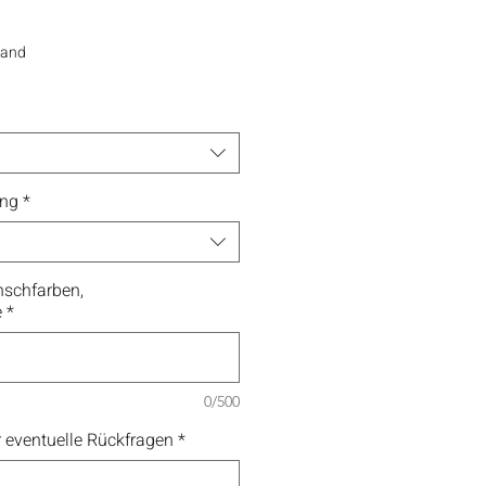
sand
ung
*
schfarben,
e
*
0/500
 eventuelle Rückfragen
*