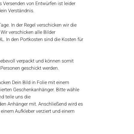
s Versenden von Entwürfen ist leider
werden wir anfange
dein Verständnis.
Bestelleingang abz
Vielen Dank für eue
 Tage. In der Regel verschicken wir die
Lieben Gruß
Wir verschicken alle Bilder
Bianca
HL. In den Portkosten sind die Kosten für
liebevoll verpackt und können somit
 Personen geschickt werden.
ken Dein Bild in Folie mit einem
ierten Geschenkanhänger. Bitte wähle
d teile uns die
den Anhänger mit. Anschließend wird es
 einem Aufkleber verziert und einem