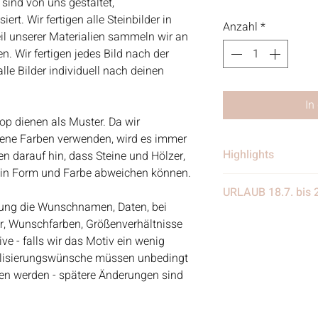
 sind von uns gestaltet,
rt. Wir fertigen alle Steinbilder in
Anzahl
*
eil unserer Materialien sammeln wir an
. Wir fertigen jedes Bild nach der
le Bilder individuell nach deinen
In
op dienen als Muster. Da wir
dene Farben verwenden, wird es immer
Highlights
 darauf hin, dass Steine und Hölzer,
e in Form und Farbe abweichen können.
• Handgefertigt
URLAUB 18.7. bis 
• Verschickt von 
ellung die Wunschnamen, Daten, bei
in Deutschland
Wir benötigen eine
er, Wunschfarben, Größenverhältnisse
• Materialien: Stei
eine Woche Urlaub
e - falls wir das Motiv ein wenig
Treibgut, Schrift, 
weiter eingehen, nur
alisierungswünsche müssen unbedingt
Aquarellfarben
nach dem Urlaub w
eben werden - spätere Änderungen sind
Kundenanfragen be
werden wir anfange