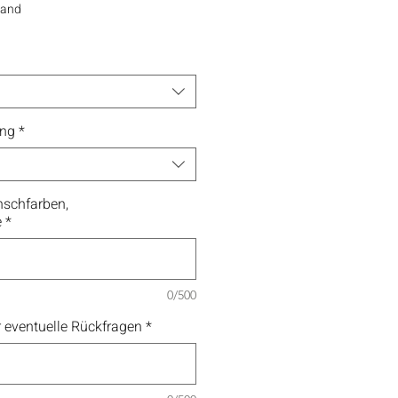
sand
ung
*
schfarben,
e
*
0/500
 eventuelle Rückfragen
*