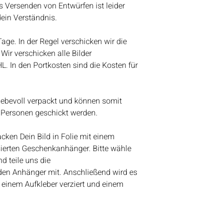
Bestelleingang abz
s Versenden von Entwürfen ist leider
Vielen Dank für eue
dein Verständnis.
Lieben Gruß
Bianca
 Tage. In der Regel verschicken wir die
Wir verschicken alle Bilder
HL. In den Portkosten sind die Kosten für
liebevoll verpackt und können somit
 Personen geschickt werden.
ken Dein Bild in Folie mit einem
ierten Geschenkanhänger. Bitte wähle
d teile uns die
den Anhänger mit. Anschließend wird es
 einem Aufkleber verziert und einem