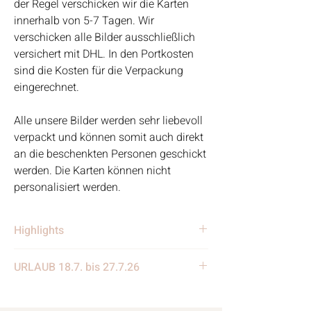
der Regel verschicken wir die Karten
innerhalb von 5-7 Tagen. Wir
verschicken alle Bilder ausschließlich
versichert mit DHL. In den Portkosten
sind die Kosten für die Verpackung
eingerechnet.
Alle unsere Bilder werden sehr liebevoll
verpackt und können somit auch direkt
an die beschenkten Personen geschickt
werden. Die Karten können nicht
personalisiert werden.
Highlights
• Handgefertigt
URLAUB 18.7. bis 27.7.26
• Verschickt von einem
Kleinunternehmen in Deutschland
Wir benötigen eine kleine Auszeit und
• Materialien: Steine, Rahmen, Holz,
machen eine Woche Urlaub. Die