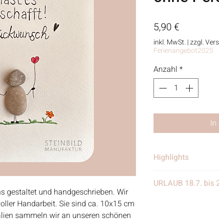
Preis
5,90 €
inkl. MwSt.
|
zzgl. Ver
Ferienangebot2025
Anzahl
*
In
Highlights
• Handgefertigt
URLAUB 18.7. bis 
• Verschickt von 
ns gestaltet und handgeschrieben. Wir
in Deutschland
Wir benötigen eine
bevoller Handarbeit. Sie sind ca. 10x15 cm
• Materialien: Stei
eine Woche Urlaub
ialien sammeln wir an unseren schönen