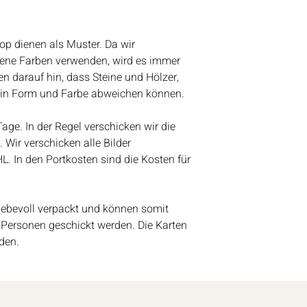
Treibgut, Schrift, 
weiter eingehen, nur
Aquarellfarben
nach dem Urlaub w
Kundenanfragen be
op dienen als Muster. Da wir
werden wir anfange
dene Farben verwenden, wird es immer
Bestelleingang abz
 darauf hin, dass Steine und Hölzer,
Vielen Dank für eue
ve in Form und Farbe abweichen können.
Lieben Gruß
Bianca
 Tage. In der Regel verschicken wir die
 Wir verschicken alle Bilder
HL. In den Portkosten sind die Kosten für
liebevoll verpackt und können somit
 Personen geschickt werden. Die Karten
den.