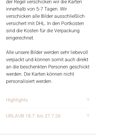
der Regel verschicken wir die Karten
innerhalb von 5-7 Tagen. Wir
verschicken alle Bilder ausschließlich
versichert mit DHL. In den Portkosten
sind die Kosten für die Verpackung
eingerechnet.
Alle unsere Bilder werden sehr liebevoll
verpackt und können somit auch direkt
an die beschenkten Personen geschickt
werden. Die Karten können nicht
personalisiert werden.
Highlights
• Handgefertigt
URLAUB 18.7. bis 27.7.26
• Verschickt von einem
Kleinunternehmen in Deutschland
Wir benötigen eine kleine Auszeit und
• Materialien: Steine, Rahmen, Holz,
machen eine Woche Urlaub. Die